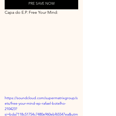
PRE SAVE NOW
Capa do E.P. Free Your Mind:
https://soundcloud.com/supermatrixgroup/s
ets/free-your-mind-ep-rafael-botelho-
210423?
si=bda7118c51754c7480e960ebf65547ea&utm