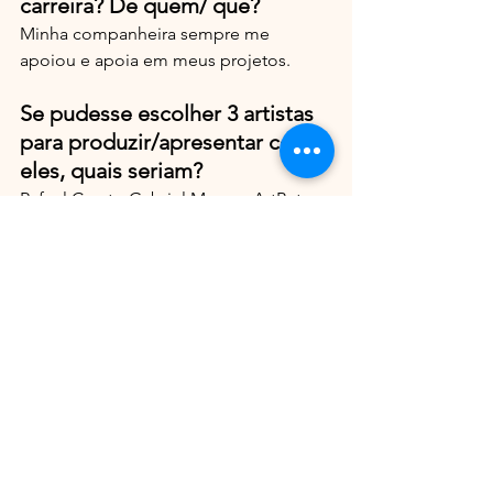
carreira? De quem/ que?
Minha companheira sempre me 
apoiou e apoia em meus projetos.
Se pudesse escolher 3 artistas 
para produzir/apresentar com 
eles, quais seriam?
Rafael Cerato Gabriel Moraes ArtBat.
Qual é o seu maior sonho em 
sua carreira?
Ser conhecido por todo o mundo 
como referência em minha produção e 
apresentação.
Se pudesse escolher uma 
música para te definir, qual 
seria?