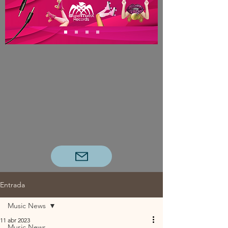
Entrada
Music News
11 abr 2023
Music News