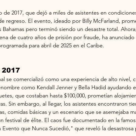
aso de 2017, que dejó a miles de asistentes en condicione
 de regreso. El evento, ideado por Billy McFarland, prome
las Bahamas pero terminó siendo un desastre total. Ahora
ena de cuatro años de prisión por fraude, ha anunciado
 programada para abril de 2025 en el Caribe.
e 2017
inal se comercializó como una experiencia de alto nivel, 
renombre como Kendall Jenner y Bella Hadid ayudando e
tes, que costaban hasta $100,000, prometían alojamien
as. Sin embargo, al llegar, los asistentes encontraron ti
s, comidas básicas y un escenario que se asemejaba más
n festival de élite. El caos fue documentado en la famos
an Evento que Nunca Sucedió," que reveló la desastrosa p