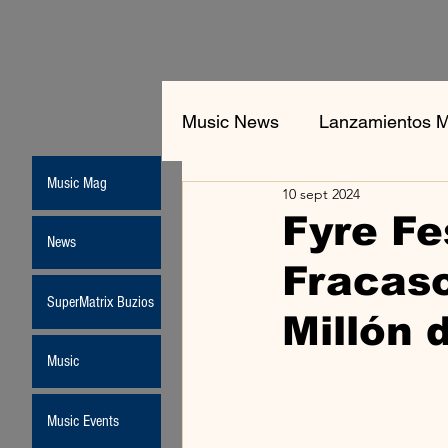
Music News
Lanzamientos M
Music Mag
10 sept 2024
Fyre Fe
News
Fracaso
SuperMatrix Buzios
Millón 
Music
Music Events