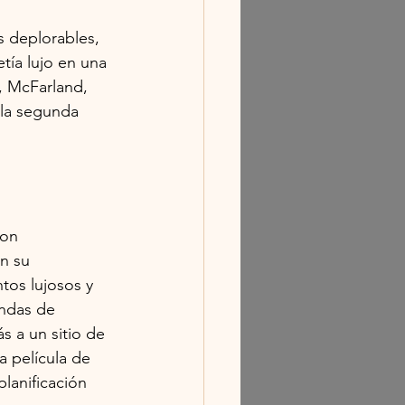
s deplorables, 
tía lujo en una 
, McFarland, 
 la segunda 
con 
n su 
tos lujosos y 
endas de 
 a un sitio de 
a película de 
lanificación 