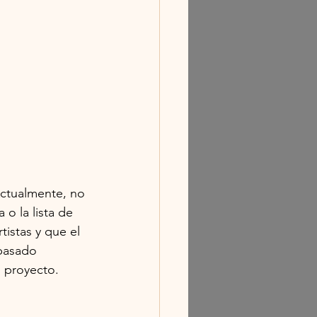
Actualmente, no 
 o la lista de 
istas y que el 
 pasado 
l proyecto.