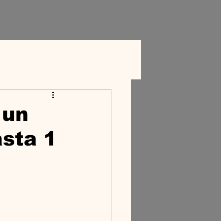
 un
sta 1