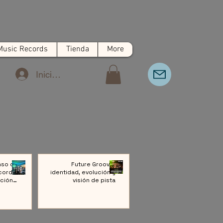
Music Records
Tienda
More
Iniciar sesión
nso de
Future Groove:
cords:
identidad, evolución y
ción a
visión de pista
ivo de
Música
rónica