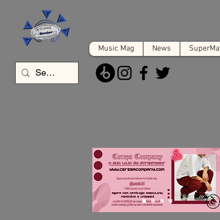
Music Mag
News
SuperMat