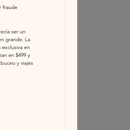
r fraude
ecía ser un 
en grande. La 
 exclusiva en 
zan en $499 y 
buceo y viajes 